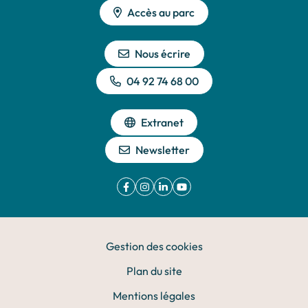
Accès au parc
Nous écrire
04 92 74 68 00
Extranet
Newsletter
Facebook
(ouverture dans un nouvel onglet)
Instagram
(ouverture dans un nouvel onglet)
Linkedin
(ouverture dans un nouvel onglet)
YouTube
(ouverture dans un nouvel ong
Gestion des cookies
Plan du site
Mentions légales