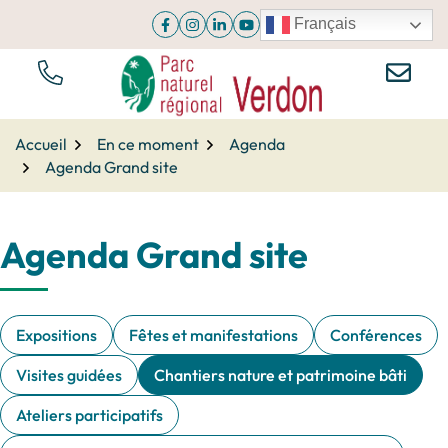
Aller
Français
Facebook
(ouverture dans un nouvel onglet)
Instagram
(ouverture dans un nouvel onglet)
Linkedin
(ouverture dans un nouvel onglet)
YouTube
(ouverture dans un nouvel onglet
au
contenu
NOUS ÉCR
TÉL.
Parc du Verdon
Accueil
En ce moment
Agenda
Agenda Grand site
Agenda Grand site
Expositions
Fêtes et manifestations
Conférences
Visites guidées
Chantiers nature et patrimoine bâti
Ateliers participatifs