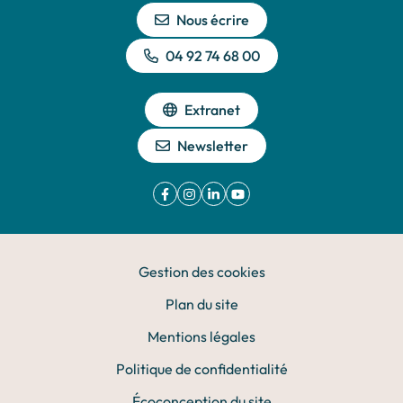
Nous écrire
04 92 74 68 00
Extranet
Newsletter
Facebook
(ouverture dans un nouvel onglet)
Instagram
(ouverture dans un nouvel onglet)
Linkedin
(ouverture dans un nouvel onglet)
YouTube
(ouverture dans un nouvel ong
Gestion des cookies
Plan du site
Mentions légales
Politique de confidentialité
Écoconception du site