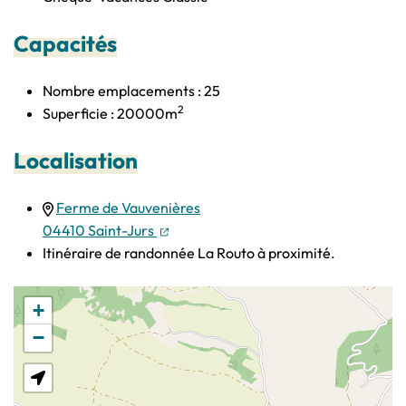
Capacités
Nombre emplacements : 25
2
Superficie : 20000m
Localisation
Ferme de Vauvenières
(ouverture dans un nouvel onglet)
(ouverture dans un nouvel onglet)
04410 Saint-Jurs
Itinéraire de randonnée La Routo à proximité.
+
−