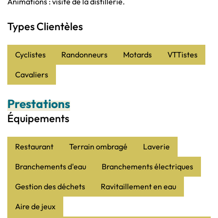
Animations : visite de la distillerie.
Clientèle et groupe
Types Clientèles
Cyclistes
Randonneurs
Motards
VTTistes
Cavaliers
Prestations
Équipements
Restaurant
Terrain ombragé
Laverie
Branchements d'eau
Branchements électriques
Gestion des déchets
Ravitaillement en eau
Aire de jeux