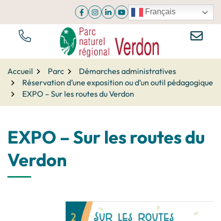
Aller
Français
Facebook
(ouverture dans un nouvel onglet)
Instagram
(ouverture dans un nouvel onglet)
Linkedin
(ouverture dans un nouvel onglet)
YouTube
(ouverture dans un nouvel onglet
au
contenu
NOUS ÉCR
TÉL.
Parc du Verdon
Accueil
Parc
Démarches administratives
Réservation d’une exposition ou d’un outil pédagogique
EXPO – Sur les routes du Verdon
EXPO – Sur les routes du
Verdon