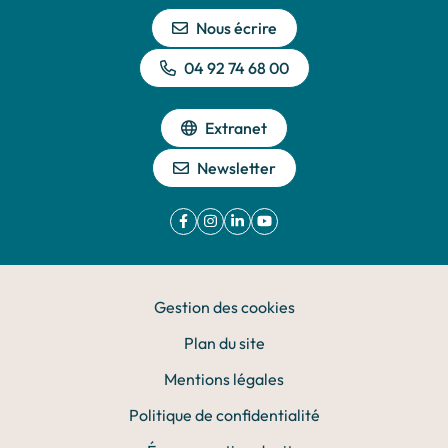
Nous écrire
04 92 74 68 00
Extranet
Newsletter
Facebook
(ouverture dans un nouvel onglet)
Instagram
(ouverture dans un nouvel onglet)
Linkedin
(ouverture dans un nouvel onglet)
YouTube
(ouverture dans un nouvel ong
Gestion des cookies
Plan du site
Mentions légales
Politique de confidentialité